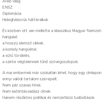
Arab világ.
ENSZ.
Diplomácia.
Hidegháborús háttéralkuk.
És közben ott van mellette a klasszikus Magyar Nemzet-
hangulat:
a hosszú elemző cikkek,
a komoly hangvétel,
a sűrű tördelés,
a szinte végtelennek tűnő szövegoszlopok.
A mai embernek már szokatlan lehet, hogy egy címlapon
ennyi valódi tartalom szerepelt.
Nem pár szavas hírek.
Nem kattintásvadász címek.
Hanem részletes politikai és nemzetközi tudósítások.