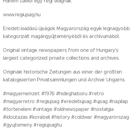
Hanem túlélői egy régi világnak.
www.regiujsag.hu
Eredeti kiadású újságok Magyarország egyik legnagyobb
kategorizált magángyűjteményéből és archívumából.
Original vintage newspapers from one of Hungary's
largest categorized private collections and archives.
Originale historische Zeitungen aus einer der größten
katalogisierten Privatsammlungen und Archive Ungarns.
#magyarnemzet #1976 #hideghaboru #retro
#magyarretro #regiujsag #eredetiujsag #ujsag #napilap
#tortenelem #vintage #oldnewspaper #nostalgia
#idoutazas #korabeli #history #coldwar #magyarorszag
#gyujtemeny #regiujsaghu