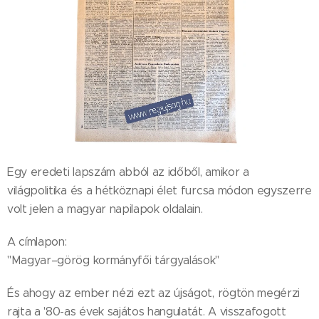
Egy eredeti lapszám abból az időből, amikor a
világpolitika és a hétköznapi élet furcsa módon egyszerre
volt jelen a magyar napilapok oldalain.
A címlapon:
"Magyar–görög kormányfői tárgyalások"
És ahogy az ember nézi ezt az újságot, rögtön megérzi
rajta a '80-as évek sajátos hangulatát. A visszafogott