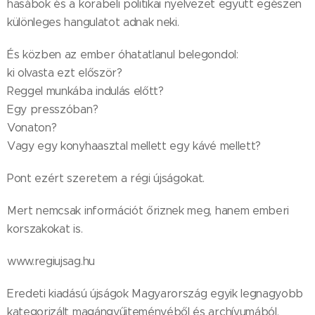
hasábok és a korabeli politikai nyelvezet együtt egészen
különleges hangulatot adnak neki.
És közben az ember óhatatlanul belegondol:
ki olvasta ezt először?
Reggel munkába indulás előtt?
Egy presszóban?
Vonaton?
Vagy egy konyhaasztal mellett egy kávé mellett?
Pont ezért szeretem a régi újságokat.
Mert nemcsak információt őriznek meg, hanem emberi
korszakokat is.
www.regiujsag.hu
Eredeti kiadású újságok Magyarország egyik legnagyobb
kategorizált magángyűjteményéből és archívumából.