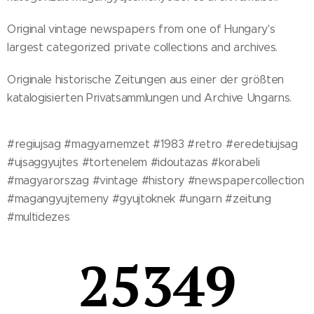
Original vintage newspapers from one of Hungary's
largest categorized private collections and archives.
Originale historische Zeitungen aus einer der größten
katalogisierten Privatsammlungen und Archive Ungarns.
#regiujsag #magyarnemzet #1983 #retro #eredetiujsag
#ujsaggyujtes #tortenelem #idoutazas #korabeli
#magyarorszag #vintage #history #newspapercollection
#magangyujtemeny #gyujtoknek #ungarn #zeitung
#multidezes
25349