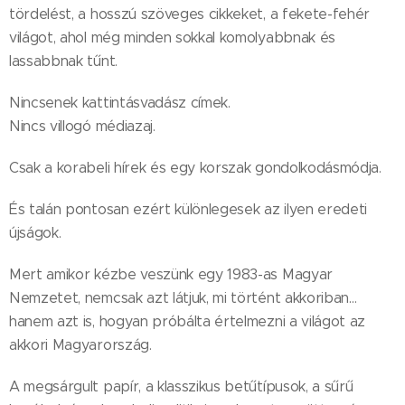
tördelést, a hosszú szöveges cikkeket, a fekete-fehér
világot, ahol még minden sokkal komolyabbnak és
lassabbnak tűnt.
Nincsenek kattintásvadász címek.
Nincs villogó médiazaj.
Csak a korabeli hírek és egy korszak gondolkodásmódja.
És talán pontosan ezért különlegesek az ilyen eredeti
újságok.
Mert amikor kézbe veszünk egy 1983-as Magyar
Nemzetet, nemcsak azt látjuk, mi történt akkoriban…
hanem azt is, hogyan próbálta értelmezni a világot az
akkori Magyarország.
A megsárgult papír, a klasszikus betűtípusok, a sűrű